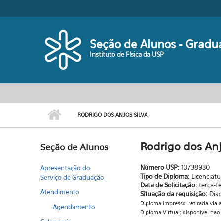
Pular para o conteúdo principal
Seção de Alunos - Gradu
Instituto de Física da USP
RODRIGO DOS ANJOS SILVA
Rodrigo dos Anj
Seção de Alunos
Número USP:
10738930
Apresentação do
Tipo de Diploma:
Licenciatu
Serviço de Graduação
Data de Solicitação:
terça-f
Atendimento
Situação da requisição:
Dis
Diploma impresso: retirada vi
Agendamento
Diploma Virtual: disponível nao