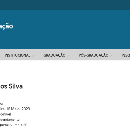
Formulário d
ação
INSTITUCIONAL
GRADUAÇÃO
PÓS-GRADUAÇÃO
PESQ
os Silva
ra
eira, 16 Maio, 2023
ponível
a agendamento.
 portal Alumni USP.