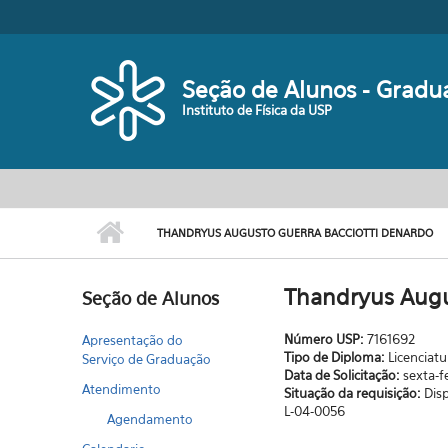
Pular para o conteúdo principal
Seção de Alunos - Gradu
Instituto de Física da USP
THANDRYUS AUGUSTO GUERRA BACCIOTTI DENARDO
Thandryus Augu
Seção de Alunos
Número USP:
7161692
Apresentação do
Tipo de Diploma:
Licenciatu
Serviço de Graduação
Data de Solicitação:
sexta-f
Atendimento
Situação da requisição:
Dis
L-04-0056
Agendamento