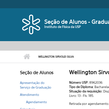
Pular para o conteúdo principal
Seção de Alunos - Gradu
Instituto de Física da USP
WELLINGTON SIRVOLEI SILVA
Wellington Sirvo
Seção de Alunos
Número USP:
8962036
Apresentação do
Tipo de Diploma:
Bacharel
Serviço de Graduação
Situação da requisição:
Dis
Atendimento
Livro: 13 - Fls: 185.
Agendamento
Retirada por agendamento