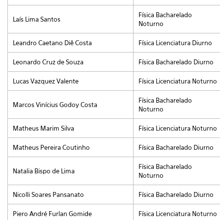
Física Bacharelado
Laís Lima Santos
Noturno
Leandro Caetano Diê Costa
Física Licenciatura Diurno
Leonardo Cruz de Souza
Física Bacharelado Diurno
Lucas Vazquez Valente
Física Licenciatura Noturno
Física Bacharelado
Marcos Vinícius Godoy Costa
Noturno
Matheus Marim Silva
Física Licenciatura Noturno
Matheus Pereira Coutinho
Física Bacharelado Diurno
Física Bacharelado
Natalia Bispo de Lima
Noturno
Nicolli Soares Pansanato
Física Bacharelado Diurno
Piero André Furlan Gomide
Física Licenciatura Noturno