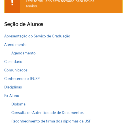
Este formulário está fechado para novos
envios.
Mensagem de aviso
Seção de Alunos
Apresentação do Serviço de Graduação
Atendimento
Agendamento
Calendario
Comunicados
Conhecendo o IFUSP
Disciplinas
Ex-Aluno
Diploma
Consulta de Autenticidade de Documentos
Reconhecimento de firma dos diplomas da USP