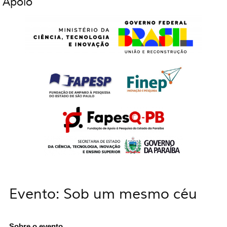
Apoio
Evento: Sob um mesmo céu
You are here
Sobre o evento