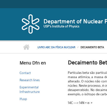
Skip to main content
Department of Nuclear P
USP's Institute of Physics
LIVRO ABC DA FÍSICA NUCLEAR
DECAIMENTO BETA
Decaimento Be
Menu Dfn en
Partículas beta são partíc
Contact
massa atômica, a massa d
Research lines
alterado. O núcleo não co
núcleo. Neste processo, é 
Experimental
desapercebido. No decaim
Infrastructure
exemplo, o isótopo de carbo
Ifusp
14C ----> 14N + e- +