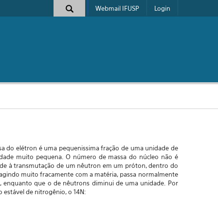
Webmail IFUSP
Login
assa do elétron é uma pequenissima fração de uma unidade de
tidade muito pequena. O número de massa do núcleo não é
dade à transmutação de um nêutron em um próton, dentro do
teragindo muito fracamente com a matéria, passa normalmente
 enquanto que o de nêutrons diminui de uma unidade. Por
 estável de nitrogênio, o 14N: