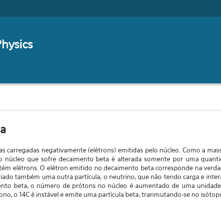
Search form
hysics
ta
ulas carregadas negativamente (elétrons) emitidas pelo núcleo. Como a m
o núcleo que sofre decaimento beta é alterada somente por uma quan
ntém elétrons. O elétron emitido no decaimento beta corresponde na ver
criado também uma outra partícula, o neutrino, que não tendo carga e in
ento beta, o número de prótons no núcleo é aumentado de uma unidade,
no, o 14C é instável e emite uma partícula beta, tranmutando-se no isótopo