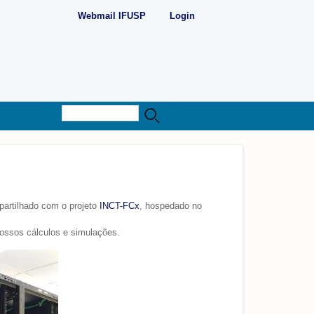
Webmail IFUSP
Login
Buscar
Formulário de busca
artilhado com o projeto
INCT-FCx
, hospedado no
ossos cálculos e simulações.