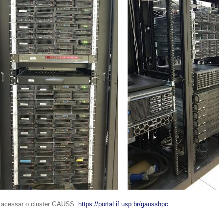
 acessar o cluster GAUSS:
https://portal.if.usp.br/gausshpc