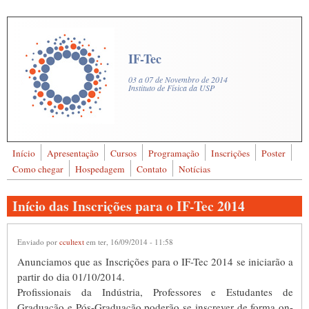
Pular para o conteúdo principal
IF-Tec
03 a 07 de Novembro de 2014
Instituto de Física da USP
Início
Apresentação
Cursos
Programação
Inscrições
Poster
Buscar
Como chegar
Hospedagem
Contato
Notícias
Formulário de busca
Início das Inscrições para o IF-Tec 2014
Enviado por
ccultext
em ter, 16/09/2014 - 11:58
Anunciamos que as Inscrições para o IF-Tec 2014 se iniciarão a
partir do dia 01/10/2014.
Profissionais da Indústria, Professores e Estudantes de
Graduação e Pós-Graduação poderão se inscrever de forma on-