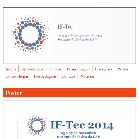
Pular para o conteúdo principal
IF-Tec
03 a 07 de Novembro de 2014
Instituto de Física da USP
Início
Apresentação
Cursos
Programação
Inscrições
Poster
Buscar
Como chegar
Hospedagem
Contato
Notícias
Formulário de busca
Poster