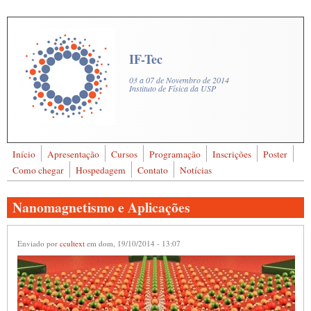
Pular para o conteúdo principal
IF-Tec
03 a 07 de Novembro de 2014
Instituto de Física da USP
Início
Apresentação
Cursos
Programação
Inscrições
Poster
Buscar
Como chegar
Hospedagem
Contato
Notícias
Formulário de busca
Nanomagnetismo e Aplicações
Enviado por
ccultext
em dom, 19/10/2014 - 13:07