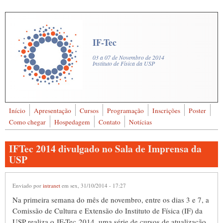
Pular para o conteúdo principal
IF-Tec
03 a 07 de Novembro de 2014
Instituto de Física da USP
Início
Apresentação
Cursos
Programação
Inscrições
Poster
Buscar
Como chegar
Hospedagem
Contato
Notícias
Formulário de busca
IFTec 2014 divulgado no Sala de Imprensa da
USP
Enviado por
intranet
em sex, 31/10/2014 - 17:27
Na primeira semana do mês de novembro, entre os dias 3 e 7, a
Comissão de Cultura e Extensão do Instituto de Física (IF) da
USP realiza o IF-Tec 2014, uma série de cursos de atualização