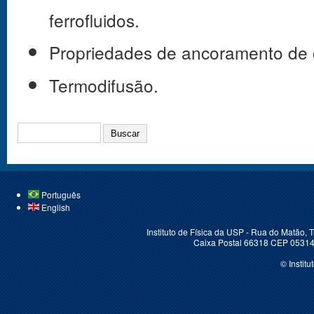
ferrofluidos.
Propriedades de ancoramento de cr
Termodifusão.
BUSCAR
Português
English
Instituto de Física da USP - Rua do Matão,
Caixa Postal 66318 CEP 05314-
© Instit