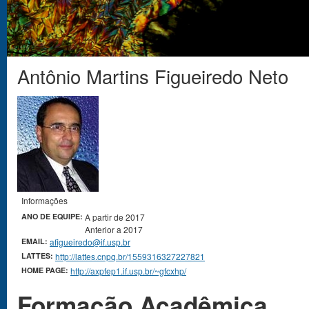
Antônio Martins Figueiredo Neto
Você está aqui
Informações
ANO DE EQUIPE:
A partir de 2017
Anterior a 2017
EMAIL:
afigueiredo@if.usp.br
LATTES:
http://lattes.cnpq.br/1559316327227821
HOME PAGE:
http://axpfep1.if.usp.br/~gfcxhp/
Formação Acadêmica