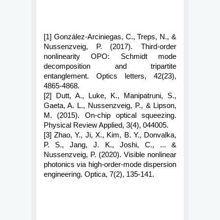
[1] González-Arciniegas, C., Treps, N., & 
Nussenzveig, P. (2017). Third-order 
nonlinearity OPO: Schmidt mode 
decomposition and tripartite 
entanglement. Optics letters, 42(23), 
4865-4868.
[2] Dutt, A., Luke, K., Manipatruni, S., 
Gaeta, A. L., Nussenzveig, P., & Lipson, 
M. (2015). On-chip optical squeezing. 
Physical Review Applied, 3(4), 044005.
[3] Zhao, Y., Ji, X., Kim, B. Y., Donvalka, 
P. S., Jang, J. K., Joshi, C., ... & 
Nussenzveig, P. (2020). Visible nonlinear 
photonics via high-order-mode dispersion 
engineering. Optica, 7(2), 135-141.