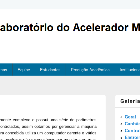
emas
Equipe
Estudantes
Produção Acadêmica
Instituciona
Galeri
Geral
amente complexa e possui uma série de parâmetros
Canhã
ontrolados, assim optamos por gerenciar a máquina
Contro
ura concebida utiliza um computador gerente e vários
Eletro
os auxiliares são responsáveis por monitorar os mais