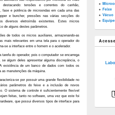
Microo
, destacando: tensões e correntes do canhão,
Feixe
os, fase e potência de microondas em cada uma das
Vácuo
opper e buncher, pressões nas várias secções do
Equipe
s diversos eletroímãs existentes. Estes micros
co de alguns destes parâmetros.
ões de todos os micros auxiliares, armazenando-as
Acess
s mais relevantes em uma tela para o operador do
rna-se a interface entre o homem e o acelerador.
a tarefa do operador, pois o computador se encarrega
, se algum deles apresentar alguma discrepância, o
Labo
. A existência de um banco de dados com todos os
ra as manutenções da máquina.
acteriza-se por possuir uma grande flexibilidade no
vários parâmetros do feixe e a inclusão de novos
co. O sistema de controle é suficientemente flexível
sejam feitas, tanto no software, uma vez que este foi
hardware, que possui diversos tipos de interface para