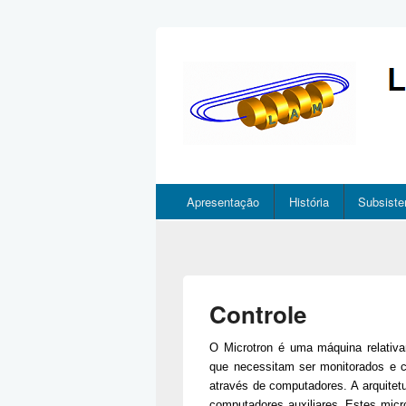
Apresentação
História
Subsist
Controle
O Microtron é uma máquina relativ
que necessitam ser monitorados e c
através de computadores. A arquitet
computadores auxiliares. Estes micr