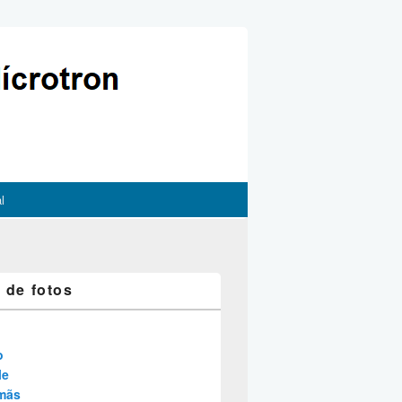
l
a de fotos
o
le
ímãs