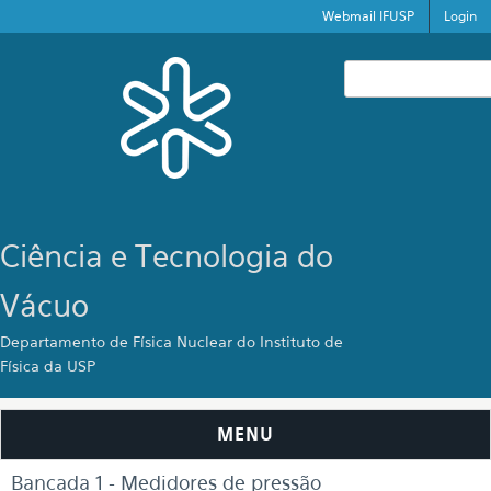
Pular para o conteúdo principal
Webmail IFUSP
Login
Formulário de bus
Ciência e Tecnologia do
Vácuo
Departamento de Física Nuclear do Instituto de
Física da USP
MENU
Você está aqui
Bancada 1 - Medidores de pressão