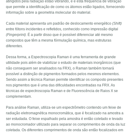
atingidos pela radiação estão vibrando, e é esta frequência de vibração
que permite a identificação de como os átomos estão ligados, fornecendo
informação sobre a geometria molecular do material.
Cada material apresenta um padrão de deslocamento energético
(Shift)
entre fótons incidentes e refletidos, conhecido como impressão digital
(Fingerprint).
É a partir disso que é possível diferenciar até mesmo
compostos que têm a mesma fórmulação química, mas estruturas
diferentes.
Dessa forma, a Espectroscopia Raman é uma ferramenta de grande
utilidade pois além de viabilizar o estudo de materiais inorgânicos (que
não conseguem ser analisados na FRX), o Raman também tornará
possível a distinção de pigmentos formados pelos mesmos elementos.
Sendo assim a técnica Raman permite identificar os composto presentes
nos pigmentos que é uma das dificuldades encontradas na FRX. As
técnicas de espectroscopia Raman e de Fluorescência de Raios X se
complementam.
Para análise Raman, utiliza-se um espectrômetro contendo um feixe de
radiação eletromagnética monocromática, que é focalizado na amostra a
ser estudada. O feixe espalhado pela amostra é então coletado e levado
ao monocromador utilizado para separar os comprimentos de onda da luz
coletada. Os diferentes comprimentos de onda são então focalizados em