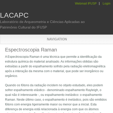
Pular para o conteúdo principal
Webmail IFUSP
Login
LACAPC
Laboratório de Arqueometria e Ciências Aplicadas ao
Patrimônio Cultural do IFUSP
NAVIGATION
Você está aqui
Espectroscopia Raman
A Espectroscopia Raman é uma técnica que permite a identificação da
estrutura química do material analisado. As informações obtidas são
extraídas a partir do espalhamento sofrido pela radiação eletromagnética
após a interação da mesma com o material, que pode ser inorgânico ou
orgânico.
Quando os fótons da radiação incidem no objeto estudado, eles podem
sofrer espalhamento elástico - denominado espalhamento Rayleigh, o
qual não é interessante -, ou espalhamento inelástico: o espalhamento
Raman. Neste último caso, o espalhamento é inelástico, pois são emitidos
fótons com energia ligeiramente maior ou menor que a inicial. Esta
diferença de energia está relacionada à energia com que os átomos