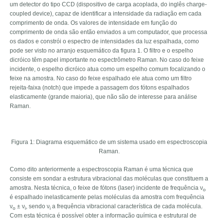
um detector do tipo CCD (dispositivo de carga acoplada, do inglês charge-
coupled device), capaz de identificar a intensidade da radiação em cada
comprimento de onda. Os valores de intensidade em função do
comprimento de onda são então enviados a um computador, que processa
os dados e constrói o espectro de intensidades da luz espalhada, como
pode ser visto no arranjo esquemático da figura 1. O filtro e o espelho
dicróico têm papel importante no espectrômetro Raman. No caso do feixe
incidente, o espelho dicróico atua como um espelho comum focalizando o
feixe na amostra. No caso do feixe espalhado ele atua como um filtro
rejeita-faixa (notch) que impede a passagem dos fótons espalhados
elasticamente (grande maioria), que não são de interesse para análise
Raman.
Figura 1: Diagrama esquemático de um sistema usado em espectroscopia
Raman.
Como dito anteriormente a espectroscopia Raman é uma técnica que
consiste em sondar a estrutura vibracional das moléculas que constituem a
amostra. Nesta técnica, o feixe de fótons (laser) incidente de frequência ν
o
é espalhado inelasticamente pelas moléculas da amostra com frequência
ν
± ν
, sendo ν
a frequência vibracional característica de cada molécula.
o
i
i
Com esta técnica é possível obter a informação química e estrutural de