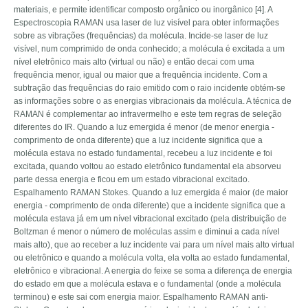
materiais, e permite identificar composto orgânico ou inorgânico [4]. A
Espectroscopia RAMAN usa laser de luz visível para obter informações
sobre as vibrações (frequências) da molécula. Incide-se laser de luz
visível, num comprimido de onda conhecido; a molécula é excitada a um
nível eletrônico mais alto (virtual ou não) e então decai com uma
frequência menor, igual ou maior que a frequência incidente. Com a
subtração das frequências do raio emitido com o raio incidente obtém-se
as informações sobre o as energias vibracionais da molécula. A técnica de
RAMAN é complementar ao infravermelho e este tem regras de seleção
diferentes do IR. Quando a luz emergida é menor (de menor energia -
comprimento de onda diferente) que a luz incidente significa que a
molécula estava no estado fundamental, recebeu a luz incidente e foi
excitada, quando voltou ao estado eletrônico fundamental ela absorveu
parte dessa energia e ficou em um estado vibracional excitado.
Espalhamento RAMAN Stokes. Quando a luz emergida é maior (de maior
energia - comprimento de onda diferente) que a incidente significa que a
molécula estava já em um nível vibracional excitado (pela distribuição de
Boltzman é menor o número de moléculas assim e diminui a cada nível
mais alto), que ao receber a luz incidente vai para um nível mais alto virtual
ou eletrônico e quando a molécula volta, ela volta ao estado fundamental,
eletrônico e vibracional. A energia do feixe se soma a diferença de energia
do estado em que a molécula estava e o fundamental (onde a molécula
terminou) e este sai com energia maior. Espalhamento RAMAN anti-