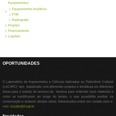
Equipamentos
Equipamentos Analíticos
FTIR
Radiografia
Projetos
Financiamento
Logotipo
OPORTUNIDADES
O Laboratório de Arqueometria e Ciências Aplicadas ao Patrimônio Cultural
(LACAPC) tem trabalhado com diferentes projetos e temáticas em diferentes
áreas para o estudo de acervos de museus para entender seus materiais e
como se modificaram ao longo do tempo, o que possibilita auxiliar na
conservação e restauro dessas obras. Interessados entrar em contato pelo e-
mail:
rizzutto@if.usp.br