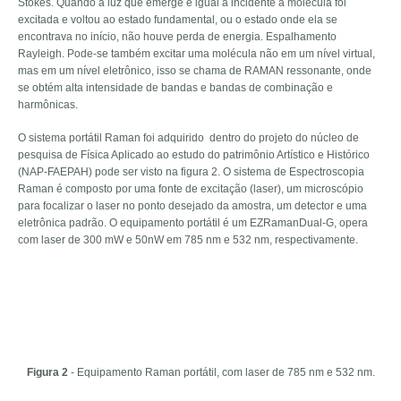
Stokes. Quando a luz que emerge é igual a incidente a molécula foi
excitada e voltou ao estado fundamental, ou o estado onde ela se
encontrava no início, não houve perda de energia. Espalhamento
Rayleigh. Pode-se também excitar uma molécula não em um nível virtual,
mas em um nível eletrônico, isso se chama de RAMAN ressonante, onde
se obtém alta intensidade de bandas e bandas de combinação e
harmônicas.
O sistema portátil Raman foi adquirido dentro do projeto do núcleo de
pesquisa de Física Aplicado ao estudo do patrimônio Artístico e Histórico
(NAP-FAEPAH) pode ser visto na figura 2. O sistema de Espectroscopia
Raman é composto por uma fonte de excitação (laser), um microscópio
para focalizar o laser no ponto desejado da amostra, um detector e uma
eletrônica padrão. O equipamento portátil é um EZRamanDual-G, opera
com laser de 300 mW e 50nW em 785 nm e 532 nm, respectivamente.
Figura 2
- Equipamento Raman portátil, com laser de 785 nm e 532 nm.