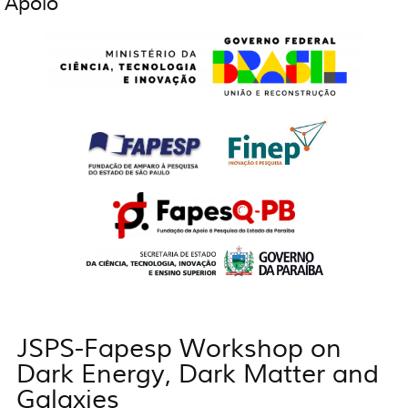
Apoio
JSPS-Fapesp Workshop on
Você está aqui
Dark Energy, Dark Matter and
Galaxies