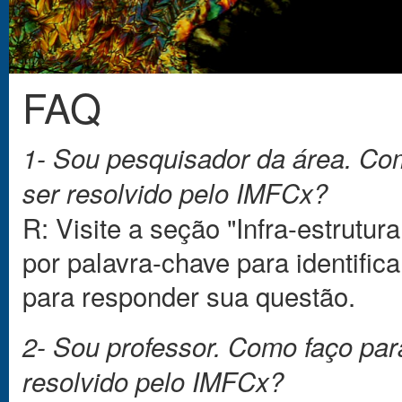
FAQ
Você está aqui
1- Sou pesquisador da área. Co
ser resolvido pelo IMFCx?
R: Visite a seção "Infra-estrutu
por palavra-chave para identifica
para responder sua questão.
2- Sou professor. Como faço pa
resolvido pelo IMFCx?