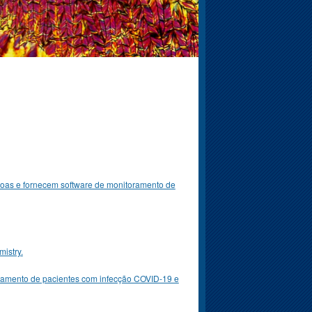
oas e fornecem software de monitoramento de
istry.
ratamento de pacientes com infecção COVID-19 e