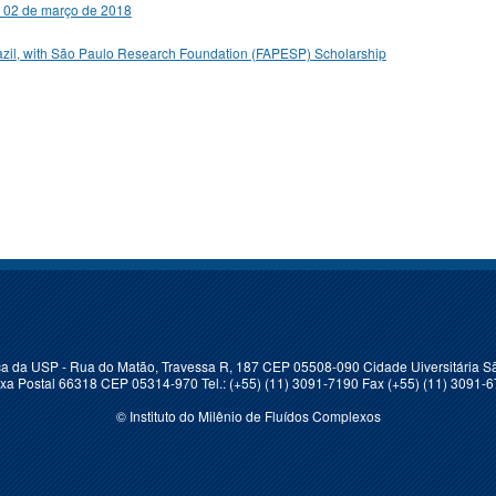
 a 02 de março de 2018
razil, with São Paulo Research Foundation (FAPESP) Scholarship
sica da USP - Rua do Matão, Travessa R, 187 CEP 05508-090 Cidade Uiversitária Sã
xa Postal 66318 CEP 05314-970 Tel.: (+55) (11) 3091-7190 Fax (+55) (11) 3091-
© Instituto do Milênio de Fluídos Complexos