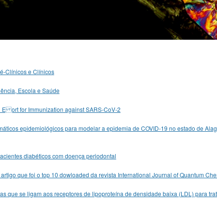
-Clínicos e Clínicos
ência, Escola e Saúde
bal E ort for Immunization against SARS-CoV-2
áticos epidemiológicos para modelar a epidemia de COVID-19 no estado de Alag
acientes diabéticos com doença periodontal
artigo que foi o top 10 dowloaded da revista International Journal of Quantum Chem
as que se ligam aos receptores de lipoproteína de densidade baixa (LDL) para t