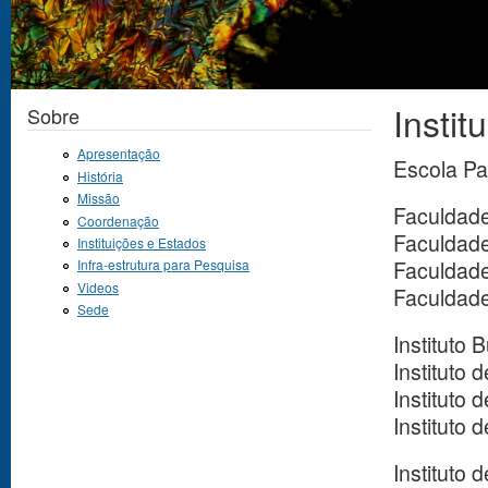
Instit
Você está aqui
Sobre
Apresentação
Escola Pa
História
Missão
Faculdade
Coordenação
Faculdade
Instituições e Estados
Faculdade
Infra-estrutura para Pesquisa
Videos
Faculdade
Sede
Instituto 
Instituto
Instituto
Instituto
Instituto