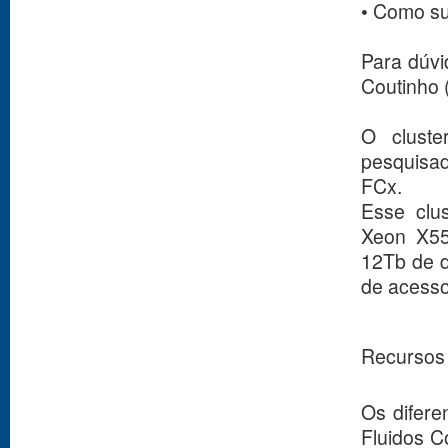
• Como su
Para dúvi
Coutinho 
O cluste
pesquisa
FCx.
Esse clus
Xeon X5
12Tb de d
de acesso
Recursos
Os difere
Fluidos C