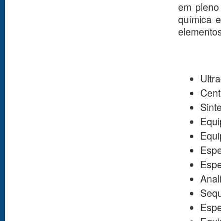
em pleno 
química e
elementos
Ultr
Cent
Sint
Equi
Equi
Espe
Espe
Anal
Sequ
Espe