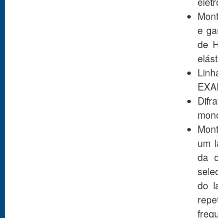
elet
Mont
e ga
de H
elást
Linh
EXAF
Difr
mono
Mont
um l
da o
sele
do l
repe
freq