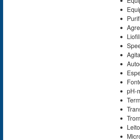
Equi
Equi
Puri
Agre
Liofi
Spe
Agit
Auto
Espe
Font
pH-m
Term
Tran
Trom
Leit
Micr