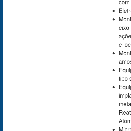
com 
Elet
Mont
eixo
açõe
e loc
Mont
amos
Equi
tipo 
Equi
impl
meta
Reat
Atôm
Mic