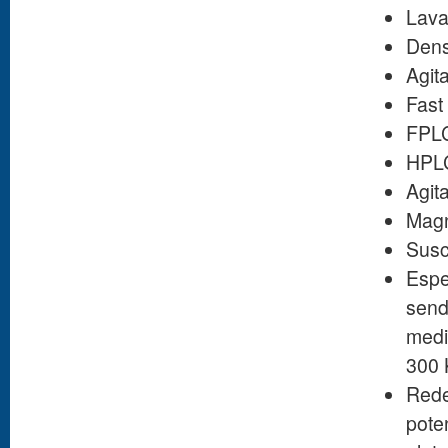
Lava
Dens
Agita
Fast
FPLC
HPLC
Agit
Magn
Susc
Espe
send
medi
300 
Red
pote