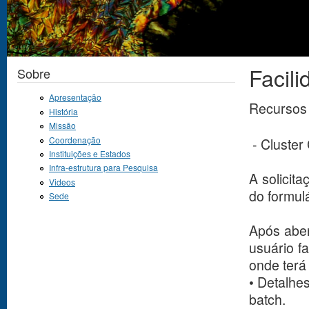
Facili
Você está aqui
Sobre
Apresentação
Recursos
História
Missão
Coordenação
- Cluster
Instituições e Estados
Infra-estrutura para Pesquisa
A solicita
Videos
do formulá
Sede
Após aber
usuário f
onde terá 
• Detalhe
batch.