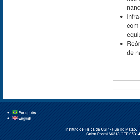
nanol
Infr
com 
equi
Reôm
de n
BUSCAR
Português
English
Instituto de Física da USP - Rua do Matão,
Caixa Postal 66318 CEP 05314-