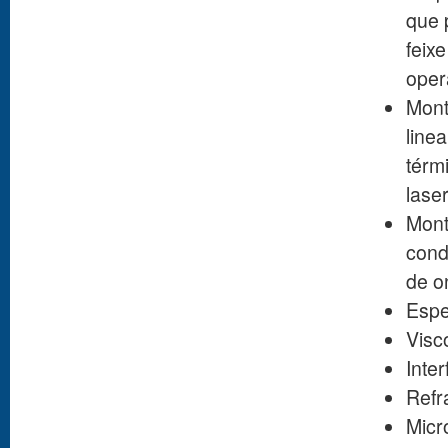
que 
feix
oper
Mon
line
térm
lase
Mon
cond
de o
Espe
Visc
Inte
Refr
Micr