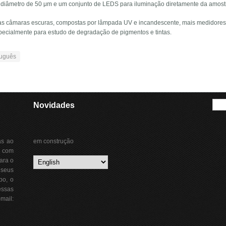
 diâmetro de 50 μm e um conjunto de LEDS para iluminação diretamente da amost
s câmaras escuras, compostas por lâmpada UV e incandescente, mais medidores 
pecialmente para estudo de degradação de pigmentos e tintas.
uguês
Se
Novidades
as ao
em construção
o com
para o
seus
po, o
essas
mail: