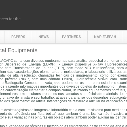
nces for the
PAPERS
NEWS
PARTNERS
NAP-FAEPAH
 here
ical Equipments
LACAPC conta com diversos equipamentos para análise espectral elementar e co
r Dispersão de Energia (ED-XRF - Energy Dispersive X-Ray Fluorescence), 
lho com Transformada de Fourier (FTIR), com modo ATR e reflectância, para a
Além das caracterizações elementares e moleculares, o laboratório utiliza outr
ital de alta resolução, chamadas técnicas de imageamento, como por exempl
lho próximo (NIRR, com uma câmara Osiris), Fluorescência Visível com Radia
a e Radiografia Computadorizada, que podem ser usadas para estudar e examinar
os trazendo informações importantes dos diversos objetos do patrimônio históri
 de caracterização elementar e composicional, utilizando equipamentos portáteis, s
 elementares e moleculares presentes nas camadas superficiais de materiais de
o criativo do artista e seu trabalho, através da análise dos desenhos subjace
o dos “
pentimento
” do artista, intervenções de restauro e auxiliar na verificação 
ém destes registros de imagens o laboratório conta com um sistema para medidas 
copia de refletância por fibra óptica) que também é uma técnica não invasiva 
cor e sua variação nas pinturas em objetos além também poder auxiliar na identif
mo a variedade de técnicas e metodologias empregadas neste campo da arte e a