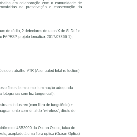
trabalha em colaboração com a comunidade de
s envolvidos na preservação e conservação do
m de ródio, 2 detectores de raios X de Si-Drift e
o FAPESP, projeto temático: 2017/07366-1);
s de trabalho: ATR (Attenuated total reflection)
s e filtros, bem como iluminação adequada
fotografias com luz tangencial);
tream Industrex (com filtro de tungstênio) +
mageamento com sinal do “wireless”, direto do
ectrômetro USB2000 da Ocean Optics, faixa de
els, acoplado à uma fibra óptica (Ocean Optics)