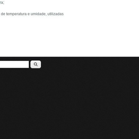
ra;
de temperatura e umidade, utilizadas
arch form
Search