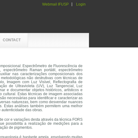
Webmail IFUSP
Login
CONTACT
mposicional: Espectrômetro de Fluorescência de
espectrômetro Raman portátil, espectrômetro
uxiliar nas caracterizações composicionais dos
as metodológicas não destrutivas com técnicas de
o, Imagem com Luz Visível, Reflectografia de
ção de Ultravioleta (UV), Luz Tangencial, Luz
 e documentar objetos históricos, artísticos e
co cultural. Estas técnicas de imagem associadas
ão necessárias para identificar e caracterizar as
 diversas naturezas, bem como desvendar nuances
ntes. Estas análises também permitem uma melhor
de autenticidade das obras.
de cor e variações desta através da técnica FORS
que possibilita a realização de medições para a
icação de pigmentos.
rqueologia é bastante ampla, envolvendo muitas