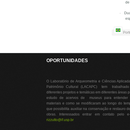
de
·
Dua
es
Port
OPORTUNIDADES
O Laboratório de Arqueometria e Ciências Aplicad
Patrimônio Cultural (LACAPC) tem trabalhad
diferentes projetos e temáticas em diferentes áreas 
estudo de acervos de museus para entender 
materiais e como se modificaram ao longo do tem
que possibilita auxiliar na conservação e restauro d
obras. Interessados entrar em contato pelo e-
rizzutto@if.usp.br