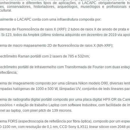
onhecimento e diferentes tipos de aplicações, o LACAPC obrigatoriamente 
res, conservadores, historiadores, arqueólogos, museólogos e profissionai
ultural.
ualmente o LACAPC conta com uma infraestrutura composta por:
istemas de Fluorescência de raios X (XRF): 2 tubos de raios X de anodo de prata e u
 Si-123, todos da Amptek (último sistema adquirido em dezembro de 2019 via apoi
tema de macro mapaeamento 2D de fluorescência de raios X (MA-XRF);
ectrômetro Raman portátil com 2 lasers de 785 e 532nm;
ectrômetro portátil de Infravermelho com Transformada de Fourier com duas estaçõe
eflectância;
tema de imageamento composto por uma câmara Nikon modelo D90, diversas lente
âmpadas halógenas de 1000 e 500 W, lâmpadas UV, conjuntos de leds lineares para 
tema de radiografia digital portátil composto por uma placa digital HPX-DR da Cares
essórios + estação de trabalho Laptop com software Industrex, com facilidade de i
inel ao laptop, com pixel pitch de 139 microns.
tema FORS (espectroscopia de refletância por fibra óptica), composto por um esp
0-1100 nm, com resolução de 0,1 nm, CCD Sony ILX511 linear silicon com 2048 pix