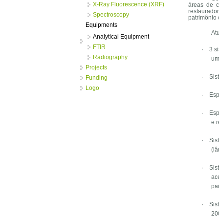
X-Ray Fluorescence (XRF)
áreas de c
restaurado
Spectroscopy
patrimônio c
Equipments
At
Analytical Equipment
FTIR
·
3 s
Radiography
um
Projects
·
Sis
Funding
Logo
·
Esp
·
Esp
e r
·
Sis
(l
·
Sis
ac
pa
·
Sis
20