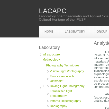
Skip to main content
LACAPC
Laboratory of Archaeometry and Applied Scie
Cultural Heritage of the IFUSP
HOME
LABORATORY
GROUP
You are
Analyt
Laboratory
O 
Infrastructure
Raios X po
Infraverme
Methodology
materiais. 
imagem dig
Photography Techniques
Infraverme
Transmitid
Visible Light Photography
arqueológic
Fluorescence with
às técnicas
estruturas
Ultraviolet
do process
Raking Light Photography
compreensã
Transmitted light
Al
photography
(espectros
análise da 
Infrared Reflectography
Radiography
Co