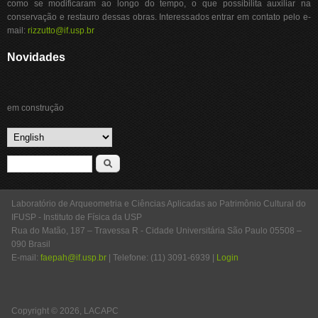
como se modificaram ao longo do tempo, o que possibilita auxiliar na
conservação e restauro dessas obras. Interessados entrar em contato pelo e-
mail:
rizzutto@if.usp.br
Novidades
em construção
Search form
Search
Laboratório de Arqueometria e Ciências Aplicadas ao Patrimônio Cultural do
IFUSP - Instituto de Física da USP
Rua do Matão, 187 – Travessa R - Cidade Universitária São Paulo 05508 –
090 Brasil
E-mail:
faepah@if.usp.br
| Telefone: (11) 3091-6939 |
Login
Copyright © 2026, LACAPC