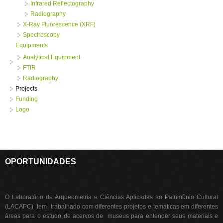
Infrared Reflectography
Radiography
X-Ray Fluorescence (XRF)
Spectroscopy
Equipments
Analytical Equipment
FTIR
Radiography
Projects
Funding
Logo
OPORTUNIDADES
O Laboratório de Arqueometria e Ciências Aplicadas ao Patrimônio Cultural
(LACAPC) tem trabalhado com diferentes projetos e temáticas em diferentes
áreas para o estudo de acervos de museus para entender seus materiais e