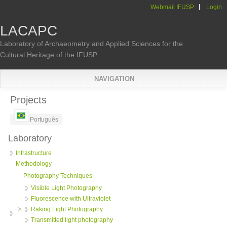
Skip to main content
Webmail IFUSP
Login
LACAPC
Laboratory of Archaeometry and Applied Sciences for the
Cultural Heritage of the IFUSP
NAVIGATION
You are here
Projects
Português
Laboratory
Infrastructure
Methodology
Photography Techniques
Visible Light Photography
Fluorescence with Ultraviolet
Raking Light Photography
Transmitted light photography