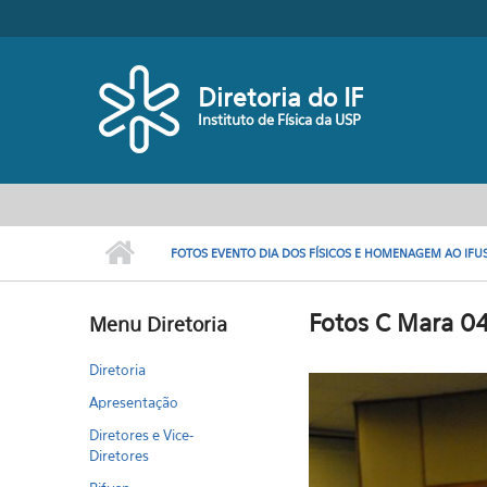
Pular para o conteúdo principal
Diretoria do IF
Instituto de Física da USP
FOTOS EVENTO DIA DOS FÍSICOS E HOMENAGEM AO IFUSP
Fotos C Mara 0
Menu Diretoria
Diretoria
Apresentação
Diretores e Vice-
Diretores