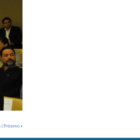
s
|
Próximo »