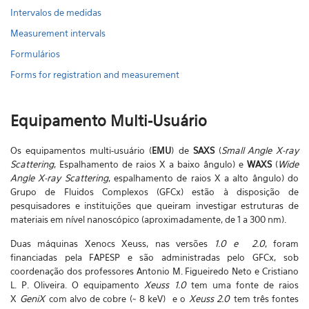
Intervalos de medidas
Measurement intervals
Formulários
Forms for registration and measurement
Equipamento Multi-Usuário
Os equipamentos multi-usuário
(
EMU
)
de
SAXS
(
Small Angle X-ray
Scattering
, Espalhamento de raios X a baixo ângulo) e
WAXS
(
Wide
Angle X-ray Scattering
, espalhamento de raios X a alto ângulo) do
Grupo de Fluidos Complexos (GFCx) estão à disposição de
pesquisadores e instituições que queiram investigar estruturas de
materiais em nível nanoscópico (aproximadamente, de 1 a 300 nm).
Duas máquinas Xenocs Xeuss, nas versões
1.0 e 2.0
, foram
financiadas pela FAPESP e são administradas pelo GFCx,
sob
coordenação dos professores Antonio M. Figueiredo Neto e Cristiano
L. P. Oliveira.
O equipamento
Xeuss 1.0
tem uma fonte de raios
X
GeniX
com alvo de cobre (~ 8 keV) e o
Xeuss 2.0
tem três fontes