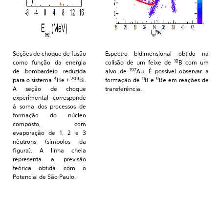
Seções de choque de fusão
Espectro bidimensional obtido na
10
como função da energia
colisão de um feixe de
B com um
197
de bombardeio reduzida
alvo de
Au. É possível observar a
4
209
11
9
para o sistema
He +
Bi.
formação de
B e
Be em reações de
A seção de choque
transferência.
experimental corresponde
à soma dos processos de
formação do núcleo
composto, com
evaporação de 1, 2 e 3
nêutrons (símbolos da
figura). A linha cheia
representa a previsão
teórica obtida com o
Potencial de São Paulo.