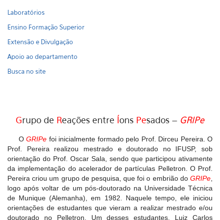
Laboratórios
Ensino Formação Superior
Extensão e Divulgação
Apoio ao departamento
Busca no site
G
rupo de
R
eações entre
Í
ons
Pe
sados –
GRIPe
O
GRIPe
foi inicialmente formado pelo Prof. Dirceu Pereira. O
Prof. Pereira realizou mestrado e doutorado no IFUSP, sob
orientação do Prof. Oscar Sala, sendo que participou ativamente
da implementação do acelerador de partículas Pelletron. O Prof.
Pereira criou um grupo de pesquisa, que foi o embrião do
GRIPe
,
logo após voltar de um pós-doutorado na Universidade Técnica
de Munique (Alemanha), em 1982. Naquele tempo, ele iniciou
orientações de estudantes que vieram a realizar mestrado e/ou
doutorado no Pelletron. Um desses estudantes, Luiz Carlos