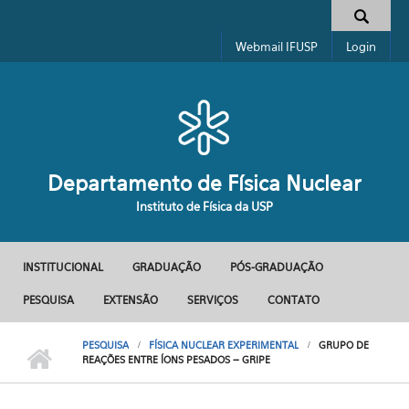
Pular para o conteúdo principal
Formulário de busca
Webmail IFUSP
Login
Departamento de Física Nuclear
Instituto de Física da USP
INSTITUCIONAL
GRADUAÇÃO
PÓS-GRADUAÇÃO
Menu principal
PESQUISA
EXTENSÃO
SERVIÇOS
CONTATO
PESQUISA
FÍSICA NUCLEAR EXPERIMENTAL
GRUPO DE
REAÇÕES ENTRE ÍONS PESADOS – GRIPE