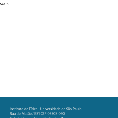
sões
Instituto de Física - Universidade de São Paulo
Rua do Matão, 1371 CEP 05508-090