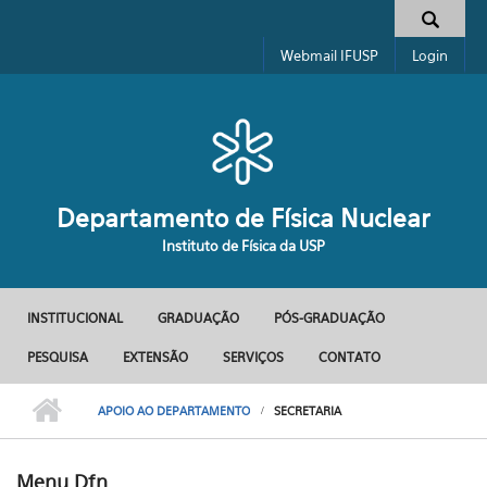
Pular para o conteúdo principal
Formulário de busca
Webmail IFUSP
Login
Departamento de Física Nuclear
Instituto de Física da USP
INSTITUCIONAL
GRADUAÇÃO
PÓS-GRADUAÇÃO
Menu principal
PESQUISA
EXTENSÃO
SERVIÇOS
CONTATO
APOIO AO DEPARTAMENTO
SECRETARIA
Menu Dfn