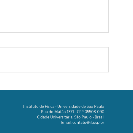
Instituto de Física - Universidade de São Paulo
Rua do Matão 1371 - CEP 05508-090
Cidade Universitária, São Paulo - Brasil
Email:
contato@if.usp.br