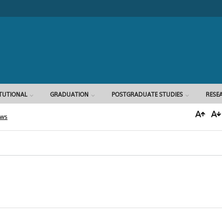
Search form
ITUTIONAL
GRADUATION
POSTGRADUATE STUDIES
RESE
ews