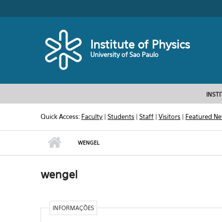
Skip to main content
Toggle high contrast
Institute of Physics
University of Sao Paulo
INST
Quick Access:
Faculty
|
Students
|
Staff
|
Visitors
|
Featured N
WENGEL
wengel
INFORMAÇÕES