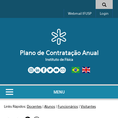
Pular para o conteúdo principal
Formulário de busca
Webmail IFUSP
Login
Plano de Contratação Anual
Instituto de Física
MENU
Links Rápidos:
Docentes
|
Alunos
|
Funcionários
|
Visitantes