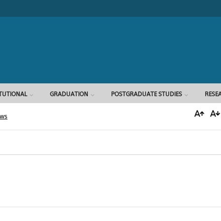
Search form
ITUTIONAL
GRADUATION
POSTGRADUATE STUDIES
RESE
ews