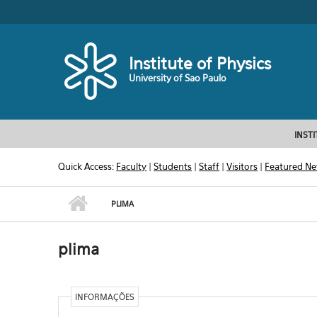
Skip to main content
Toggle high contrast
Institute of Physics
University of Sao Paulo
INST
Quick Access:
Faculty
|
Students
|
Staff
|
Visitors
|
Featured N
PLIMA
plima
INFORMAÇÕES