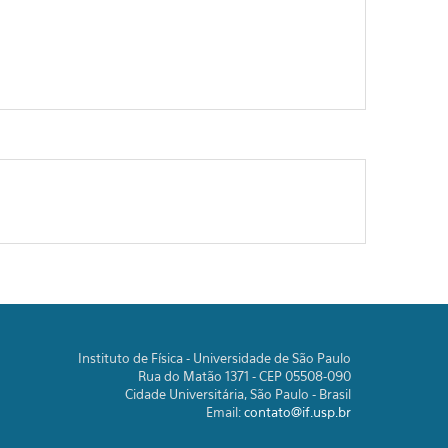
Instituto de Física - Universidade de São Paulo
Rua do Matão 1371 - CEP 05508-090
Cidade Universitária, São Paulo - Brasil
Email:
contato@if.usp.br