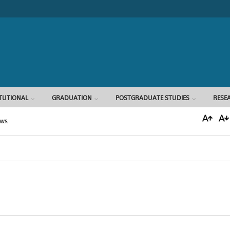
Search form
ITUTIONAL
GRADUATION
POSTGRADUATE STUDIES
RESE
ews