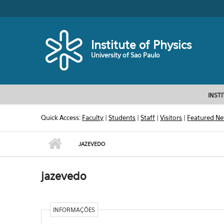
Skip to main content
Toggle high contrast
Institute of Physics
University of Sao Paulo
INST
Quick Access:
Faculty
|
Students
|
Staff
|
Visitors
|
Featured N
JAZEVEDO
jazevedo
INFORMAÇÕES