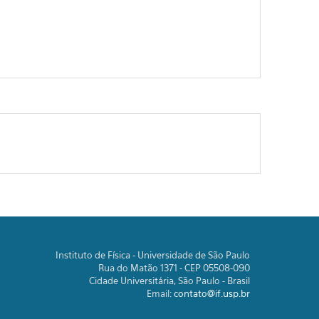
Instituto de Física - Universidade de São Paulo
Rua do Matão 1371 - CEP 05508-090
Cidade Universitária, São Paulo - Brasil
Email:
contato@if.usp.br