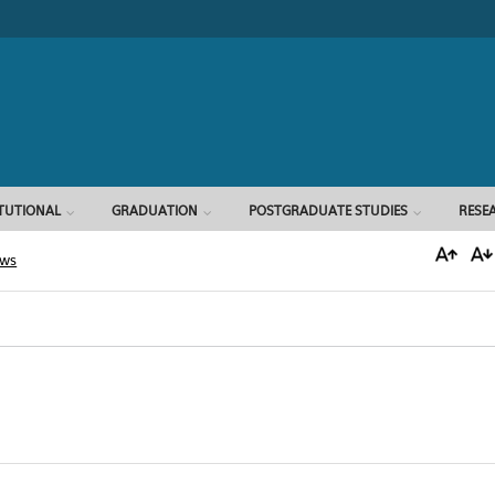
Search form
ITUTIONAL
GRADUATION
POSTGRADUATE STUDIES
RESE
ews