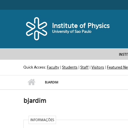
Skip to main content
Toggle high contrast
Institute of Physics
University of Sao Paulo
INST
Quick Access:
Faculty
|
Students
|
Staff
|
Visitors
|
Featured N
BJARDIM
bjardim
INFORMAÇÕES