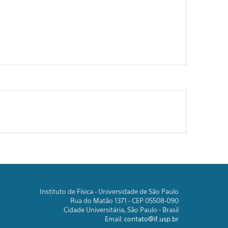
Instituto de Física - Universidade de São Paulo
Rua do Matão 1371 - CEP 05508-090
Cidade Universitária, São Paulo - Brasil
Email:
contato@if.usp.br