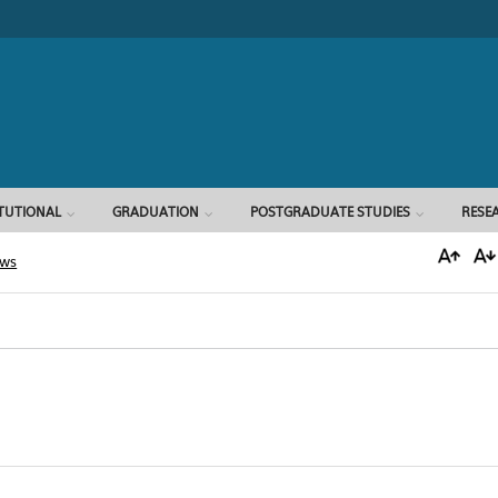
Search form
ITUTIONAL
GRADUATION
POSTGRADUATE STUDIES
RESE
ews