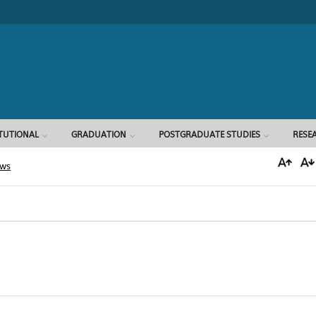
Search form
ITUTIONAL
GRADUATION
POSTGRADUATE STUDIES
RESE
ews