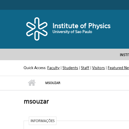
Skip to main content
Toggle high contrast
Institute of Physics
University of Sao Paulo
INST
Quick Access:
Faculty
|
Students
|
Staff
|
Visitors
|
Featured N
MSOUZAR
msouzar
INFORMAÇÕES