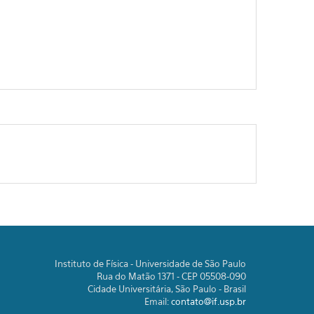
Instituto de Física - Universidade de São Paulo
Rua do Matão 1371 - CEP 05508-090
Cidade Universitária, São Paulo - Brasil
Email:
contato@if.usp.br