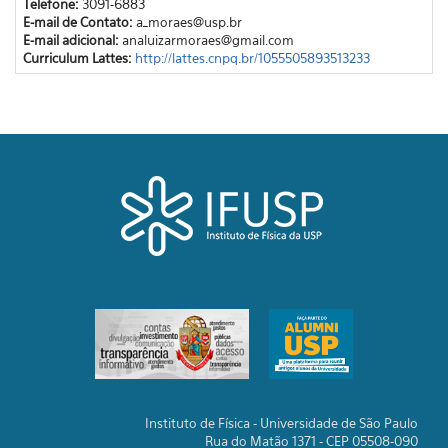
Telefone:
3091-6883
E-mail de Contato:
a_moraes@usp.br
E-mail adicional:
analuizarmoraes@gmail.com
Curriculum Lattes:
http://lattes.cnpq.br/1055505893513233
Instituto de Física - Universidade de São Paulo
Rua do Matão 1371 - CEP 05508-090