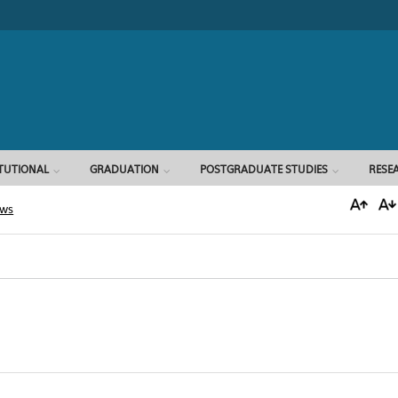
Search form
ITUTIONAL
GRADUATION
POSTGRADUATE STUDIES
RESE
ews