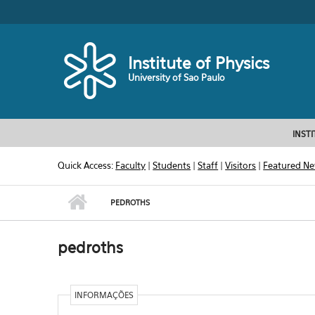
Skip to main content
Toggle high contrast
Institute of Physics
University of Sao Paulo
INST
Quick Access:
Faculty
|
Students
|
Staff
|
Visitors
|
Featured N
PEDROTHS
pedroths
INFORMAÇÕES