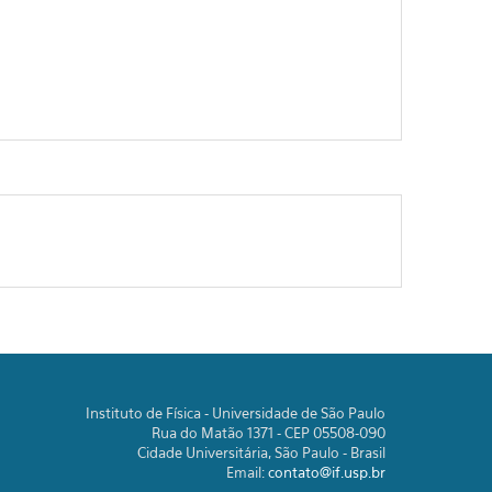
Instituto de Física - Universidade de São Paulo
Rua do Matão 1371 - CEP 05508-090
Cidade Universitária, São Paulo - Brasil
Email:
contato@if.usp.br