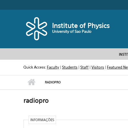
Skip to main content
Toggle high contrast
Institute of Physics
University of Sao Paulo
INST
Quick Access:
Faculty
|
Students
|
Staff
|
Visitors
|
Featured N
RADIOPRO
radiopro
INFORMAÇÕES