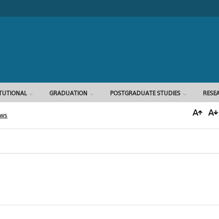
Search form
ITUTIONAL
GRADUATION
POSTGRADUATE STUDIES
RESE
ews