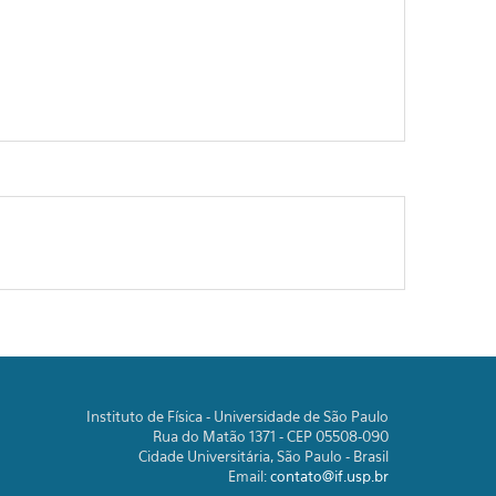
Instituto de Física - Universidade de São Paulo
Rua do Matão 1371 - CEP 05508-090
Cidade Universitária, São Paulo - Brasil
Email:
contato@if.usp.br