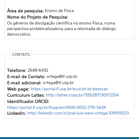
Área de pesquisa:
Ensino de Física
Nome do Projeto de Pesquisa:
Os gêneros de divulgação científica no ensino Física, numa
perspectiva problematizadora, para a retomada do diálogo
democrático.
CONTATO
Telefone:
2648-6492
E-mail de Contato:
ortega@if.usp.br
E-mail adicional:
ortega@if.usp.br
Web page:
https://portal.if.usp.br/ecco/pt-br/pessoas
Curriculum Lattes:
http://lattes.cnpq.br/1550287130572554
Identificador ORCID:
https://portal.if.usp.br/ifusp/en/0000-0002-1791-543X
Linkedin:
http://linkedin.com/in/jose-luis-nami-ortega-109939233