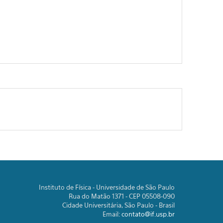
Instituto de Física - Universidade de São Paulo
Rua do Matão 1371 - CEP 05508-090
Cidade Universitária, São Paulo - Brasil
Email:
contato@if.usp.br