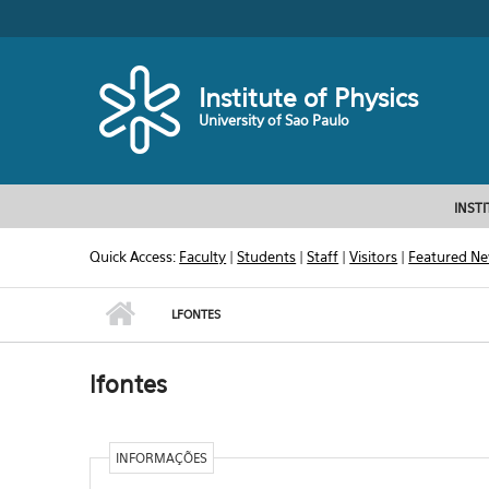
Skip to main content
Toggle high contrast
Institute of Physics
University of Sao Paulo
INST
Quick Access:
Faculty
|
Students
|
Staff
|
Visitors
|
Featured N
LFONTES
lfontes
INFORMAÇÕES