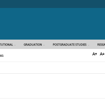
Search form
ITUTIONAL
GRADUATION
POSTGRADUATE STUDIES
RESE
ews