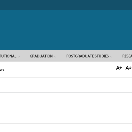
Search form
ITUTIONAL
GRADUATION
POSTGRADUATE STUDIES
RESE
ews