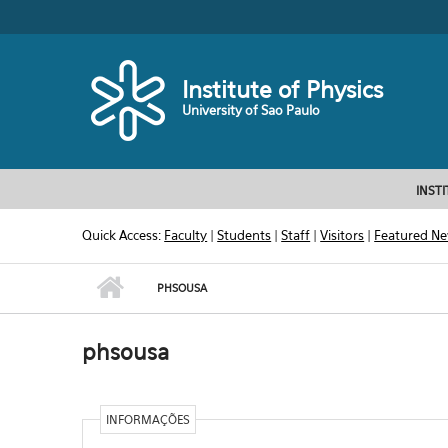
Skip to main content
Toggle high contrast
Institute of Physics
University of Sao Paulo
INST
Quick Access:
Faculty
|
Students
|
Staff
|
Visitors
|
Featured N
PHSOUSA
phsousa
INFORMAÇÕES