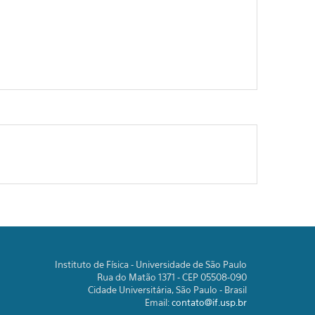
Instituto de Física - Universidade de São Paulo
Rua do Matão 1371 - CEP 05508-090
Cidade Universitária, São Paulo - Brasil
Email:
contato@if.usp.br