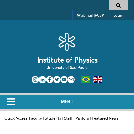
Skip to main content
Toggle high contrast
Search form
Webmail IFUSP
Login
Institute of Physics
University of Sao Paulo
MENU
Quick Access:
Faculty
|
Students
|
Staff
|
Visitors
|
Featured News