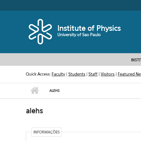
Skip to main content
Toggle high contrast
Institute of Physics
University of Sao Paulo
INST
Quick Access:
Faculty
|
Students
|
Staff
|
Visitors
|
Featured N
ALEHS
alehs
INFORMAÇÕES