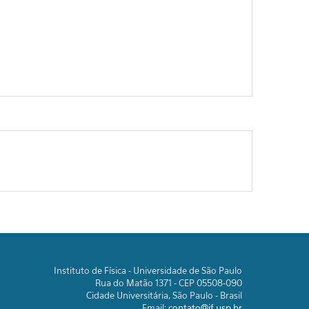
Instituto de Física - Universidade de São Paulo
Rua do Matão 1371 - CEP 05508-090
Cidade Universitária, São Paulo - Brasil
Email:
contato@if.usp.br