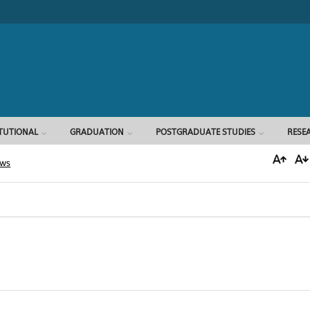
Search form
ITUTIONAL
GRADUATION
POSTGRADUATE STUDIES
RESE
ews