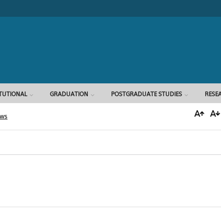
Search form
ITUTIONAL
GRADUATION
POSTGRADUATE STUDIES
RESE
ews