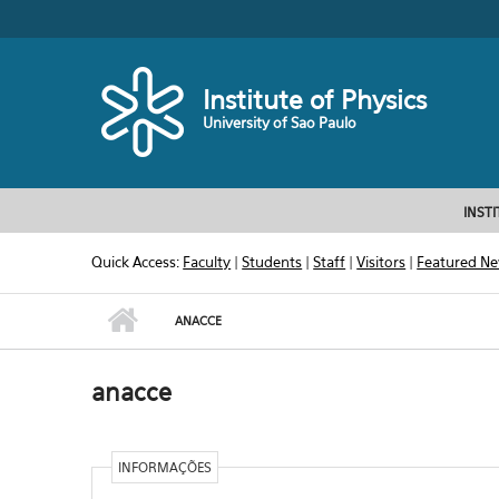
Skip to main content
Toggle high contrast
Institute of Physics
University of Sao Paulo
INST
Quick Access:
Faculty
|
Students
|
Staff
|
Visitors
|
Featured N
ANACCE
anacce
INFORMAÇÕES