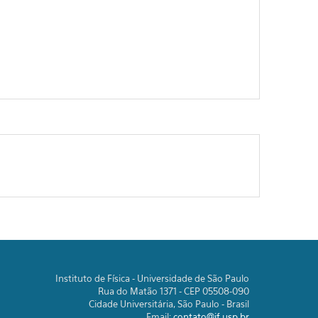
Instituto de Física - Universidade de São Paulo
Rua do Matão 1371 - CEP 05508-090
Cidade Universitária, São Paulo - Brasil
Email:
contato@if.usp.br