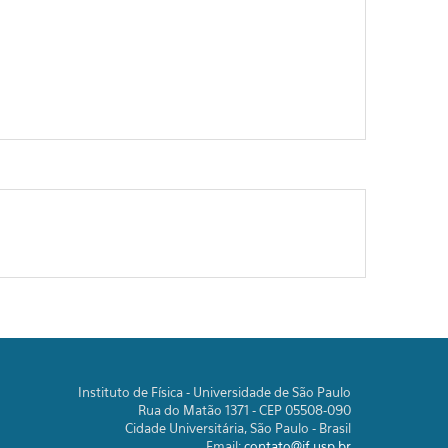
Instituto de Física - Universidade de São Paulo
Rua do Matão 1371 - CEP 05508-090
Cidade Universitária, São Paulo - Brasil
Email:
contato@if.usp.br