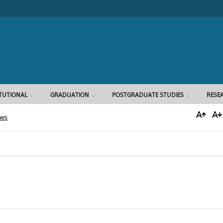
Search form
ITUTIONAL
GRADUATION
POSTGRADUATE STUDIES
RESE
ews