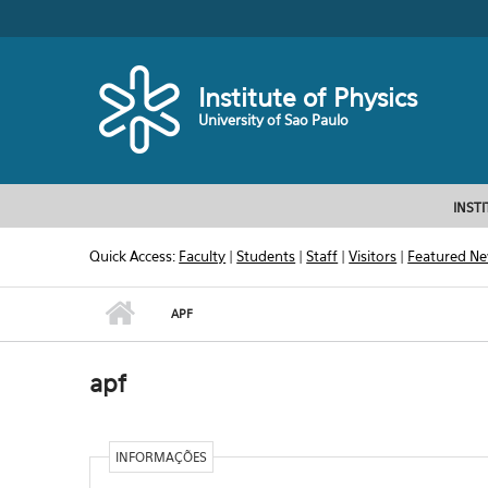
Skip to main content
Toggle high contrast
Institute of Physics
University of Sao Paulo
INST
Quick Access:
Faculty
|
Students
|
Staff
|
Visitors
|
Featured N
APF
apf
INFORMAÇÕES