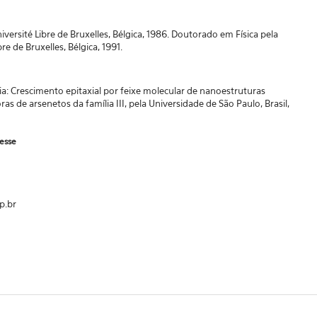
niversité Libre de Bruxelles, Bélgica, 1986. Doutorado em Física pela
bre de Bruxelles, Bélgica, 1991.
ia: Crescimento epitaxial por feixe molecular de nanoestruturas
s de arsenetos da família III, pela Universidade de São Paulo, Brasil,
resse
p.br