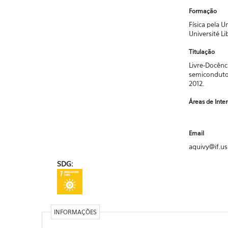
Formação
Física pela U
Université Li
Titulação
Livre-Docênc
semicondutora
2012.
Áreas de Inte
Email
aquivy@if.us
SDG:
INFORMAÇÕES