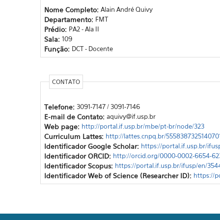
Nome Completo:
Alain André Quivy
Departamento:
FMT
Prédio:
PA2 - Ala II
Sala:
109
Função:
DCT - Docente
CONTATO
Telefone:
3091-7147 / 3091-7146
E-mail de Contato:
aquivy@if.usp.br
Web page:
http://portal.if.usp.br/mbe/pt-br/node/323
Curriculum Lattes:
http://lattes.cnpq.br/555838732514070
Identificador Google Scholar:
https://portal.if.usp.br/i
Identificador ORCID:
http://orcid.org/0000-0002-6654-62
Identificador Scopus:
https://portal.if.usp.br/ifusp/en/3
Identificador Web of Science (Researcher ID):
https://p