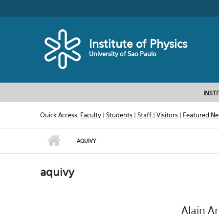
Skip to main content
Toggle high contrast
Institute of Physics
University of Sao Paulo
INST
Quick Access:
Faculty
|
Students
|
Staff
|
Visitors
|
Featured N
AQUIVY
aquivy
Alain A