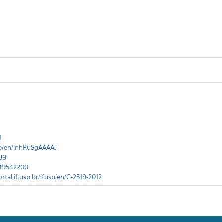
1
fusp/en/lnhRuSgAAAAJ
39
5449542200
ortal.if.usp.br/ifusp/en/G-2519-2012