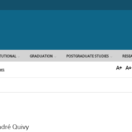
Search form
ITUTIONAL
GRADUATION
POSTGRADUATE STUDIES
RESE
ews
ndré Quivy