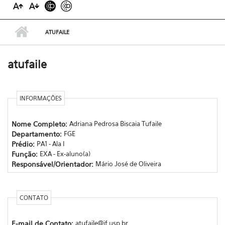
ATUFAILE
atufaile
INFORMAÇÕES
Nome Completo:
Adriana Pedrosa Biscaia Tufaile
Departamento:
FGE
Prédio:
PA1 - Ala I
Função:
EXA - Ex-aluno(a)
Responsável/Orientador:
Mário José de Oliveira
CONTATO
E-mail de Contato:
atufaile@if.usp.br