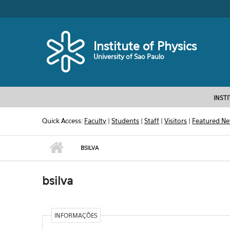
Skip to main content
Toggle high contrast
Institute of Physics
University of Sao Paulo
INST
Quick Access:
Faculty
|
Students
|
Staff
|
Visitors
|
Featured N
BSILVA
bsilva
INFORMAÇÕES