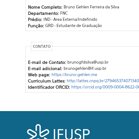
Nome Completo:
Bruno Gehlen Ferreira da Silva
Departamento:
FNC
Prédio:
IND - Area Externa/Indefinido
Função:
GRD - Estudante de Graduação
CONTATO
E-mail de Contato:
brunogfdsilva@usp.br
E-mail adicional:
brunogehlen@if.usp.br
Web page:
https://bruno-gehlen.me
Curriculum Lattes:
http://lattes.cnpq.br/27946537407134
Identificador ORCID:
https://orcid.org/0009-0004-8622-