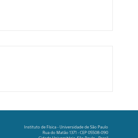
Instituto de Física - Universidade de São Paulo
Rua do Matão 1371 - CEP 05508-090