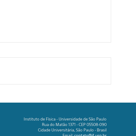
Instituto de Física - Universidade de São Paulo
Rua do Matão 1371 - CEP 05508-090
Cidade Universitária, São Paulo - Brasil
Email:
contato@if.usp.br