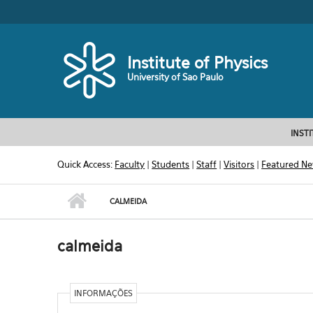
Skip to main content
Toggle high contrast
Institute of Physics
University of Sao Paulo
INST
Quick Access:
Faculty
|
Students
|
Staff
|
Visitors
|
Featured N
CALMEIDA
calmeida
INFORMAÇÕES