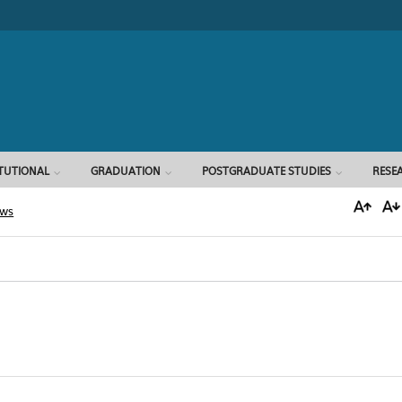
Search form
ITUTIONAL
GRADUATION
POSTGRADUATE STUDIES
RESE
ews